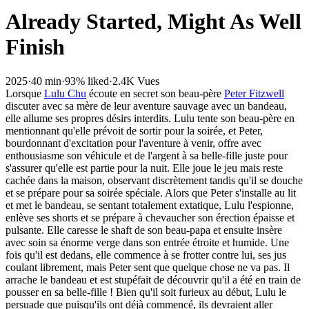
Already Started, Might As Well
Finish
2025
·
40 min
·
93% liked
·
2.4K Vues
Lorsque
Lulu Chu
écoute en secret son beau-père
Peter Fitzwell
discuter avec sa mère de leur aventure sauvage avec un bandeau,
elle allume ses propres désirs interdits. Lulu tente son beau-père en
mentionnant qu'elle prévoit de sortir pour la soirée, et Peter,
bourdonnant d'excitation pour l'aventure à venir, offre avec
enthousiasme son véhicule et de l'argent à sa belle-fille juste pour
s'assurer qu'elle est partie pour la nuit. Elle joue le jeu mais reste
cachée dans la maison, observant discrètement tandis qu'il se douche
et se prépare pour sa soirée spéciale. Alors que Peter s'installe au lit
et met le bandeau, se sentant totalement extatique, Lulu l'espionne,
enlève ses shorts et se prépare à chevaucher son érection épaisse et
pulsante. Elle caresse le shaft de son beau-papa et ensuite insère
avec soin sa énorme verge dans son entrée étroite et humide. Une
fois qu'il est dedans, elle commence à se frotter contre lui, ses jus
coulant librement, mais Peter sent que quelque chose ne va pas. Il
arrache le bandeau et est stupéfait de découvrir qu'il a été en train de
pousser en sa belle-fille ! Bien qu'il soit furieux au début, Lulu le
persuade que puisqu'ils ont déjà commencé, ils devraient aller