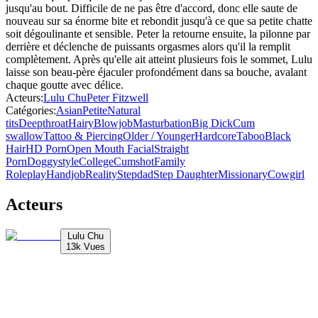
jusqu'au bout. Difficile de ne pas être d'accord, donc elle saute de
nouveau sur sa énorme bite et rebondit jusqu'à ce que sa petite chatte
soit dégoulinante et sensible. Peter la retourne ensuite, la pilonne par
derrière et déclenche de puissants orgasmes alors qu'il la remplit
complètement. Après qu'elle ait atteint plusieurs fois le sommet, Lulu
laisse son beau-père éjaculer profondément dans sa bouche, avalant
chaque goutte avec délice.
Acteurs
:
Lulu Chu
Peter Fitzwell
Catégories
:
Asian
Petite
Natural
tits
Deepthroat
Hairy
Blowjob
Masturbation
Big Dick
Cum
swallow
Tattoo & Piercing
Older / Younger
Hardcore
Taboo
Black
Hair
HD Porn
Open Mouth Facial
Straight
Porn
Doggystyle
College
Cumshot
Family
Roleplay
Handjob
Reality
Stepdad
Step Daughter
Missionary
Cowgirl
Acteurs
Lulu Chu
13k
Vues