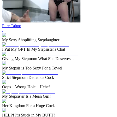
Pure Taboo
;
My Sexy Shoplifting Stepdaughter
I Put My GPT In My Stepsister's Chat
Giving My Stepmom What She Deserves...
My Stepsis is Too Sexy For a Towel
Strict Stepmom Demands Cock
Oops... Wrong Hole... Hehe!
My Stepsister Is a Mean Girl!
Her Kingdom For a Huge Cock
HELP! It's Stuck in My BUTT!