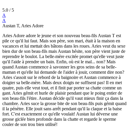
5.0
/ 5
A
A
Austan T, Aries Adore
Aries Adore adore le jeune et son nouveau beau-fils Austan T est
pile ce qu'il lui faut. Mais son père, son mari, était à la maison en
vacances et lui mettait des bâtons dans les roues. Aries veut du sexe
bien dur de son beau-fils mais Austan hésite, son père vient juste de
reprendre le boulot. La belle-mère excitée promet qu'elle veut juste
qu'il l'aide à prendre un bain. Enfin, où est le mal... non? Mais
quand Austan commence à savonner les gros seins de sa belle-
maman et qu'elle lui demande de l'aider à jouir, comment dire non?
Aries s'assoit sur le rebord de la baignoire et Austan commence à
doigter sa belle-mère. Mais deux doigts ne suffisent pas! Il en met
quatre, puis elle veut tout, et il finit par porter sa chatte comme un
gant. Aries gémit et hurle de plaisir pendant que le poing entier de
son beau-fils l'étire. Austan décide qu'il vaut mieux finir ça dans la
chambre. Aries suce la grosse bite de son beau-fils puis gémit quand
il la pénètre. Elle jouit sans arrêt pendant qu'il la claque et la baise
fort. C'est exactement ce qu'elle voulait! Austan lui déverse une
grosse giclée bien profonde dans la chatte et regarde le sperme
couler de son trou bien utilisé!