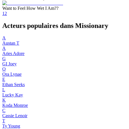
Want to Feel How Wet I Am??
1
2
Acteurs populaires dans Missionary
A
Austan T
A
Aries Adore
G
GI Joey
O
Ora Lynae
E
Ethan Seeks
L
Lucky Kay
K
Koda Monroe
C
Cassie Lenoir
T
Ty Young