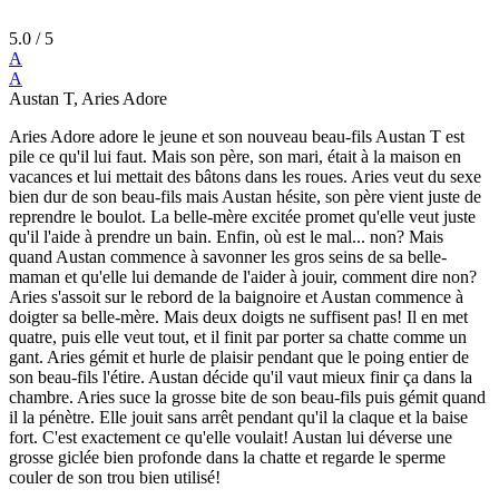
5.0
/ 5
A
A
Austan T, Aries Adore
Aries Adore adore le jeune et son nouveau beau-fils Austan T est
pile ce qu'il lui faut. Mais son père, son mari, était à la maison en
vacances et lui mettait des bâtons dans les roues. Aries veut du sexe
bien dur de son beau-fils mais Austan hésite, son père vient juste de
reprendre le boulot. La belle-mère excitée promet qu'elle veut juste
qu'il l'aide à prendre un bain. Enfin, où est le mal... non? Mais
quand Austan commence à savonner les gros seins de sa belle-
maman et qu'elle lui demande de l'aider à jouir, comment dire non?
Aries s'assoit sur le rebord de la baignoire et Austan commence à
doigter sa belle-mère. Mais deux doigts ne suffisent pas! Il en met
quatre, puis elle veut tout, et il finit par porter sa chatte comme un
gant. Aries gémit et hurle de plaisir pendant que le poing entier de
son beau-fils l'étire. Austan décide qu'il vaut mieux finir ça dans la
chambre. Aries suce la grosse bite de son beau-fils puis gémit quand
il la pénètre. Elle jouit sans arrêt pendant qu'il la claque et la baise
fort. C'est exactement ce qu'elle voulait! Austan lui déverse une
grosse giclée bien profonde dans la chatte et regarde le sperme
couler de son trou bien utilisé!