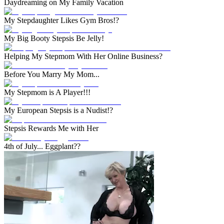
Daydreaming on My Family Vacation
My Stepdaughter Likes Gym Bros!?
My Big Booty Stepsis Be Jelly!
Helping My Stepmom With Her Online Business?
Before You Marry My Mom...
My Stepmom is A Player!!!
My European Stepsis is a Nudist!?
Stepsis Rewards Me with Her
4th of July... Eggplant??