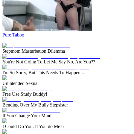
Pure Taboo
;
Stepmom Masturbation Dilemma
You're Not Going To Let Me Say No, Are You??
I'm So Sorry, But This Needs To Happen...
Unintended Sexual
Free Use Study Buddy!
Bending Over My Bully Stepsister
If You Change Your Mind...
I Could Do You, If You do Me??