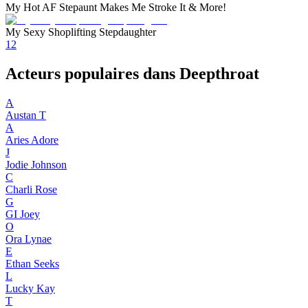
My Hot AF Stepaunt Makes Me Stroke It & More!
My Sexy Shoplifting Stepdaughter
1
2
Acteurs populaires dans Deepthroat
A
Austan T
A
Aries Adore
J
Jodie Johnson
C
Charli Rose
G
GI Joey
O
Ora Lynae
E
Ethan Seeks
L
Lucky Kay
T