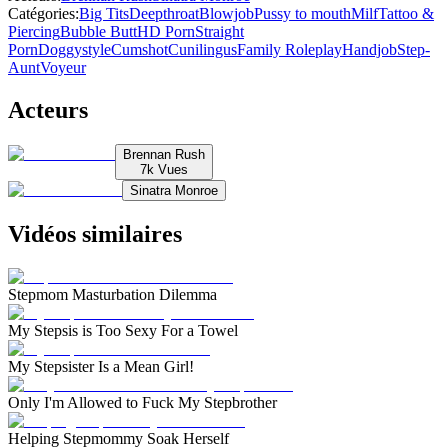
Catégories
:
Big Tits
Deepthroat
Blowjob
Pussy to mouth
Milf
Tattoo &
Piercing
Bubble Butt
HD Porn
Straight
Porn
Doggystyle
Cumshot
Cunilingus
Family Roleplay
Handjob
Step-
Aunt
Voyeur
Acteurs
Brennan Rush
7k
Vues
Sinatra Monroe
Vidéos similaires
Stepmom Masturbation Dilemma
My Stepsis is Too Sexy For a Towel
My Stepsister Is a Mean Girl!
Only I'm Allowed to Fuck My Stepbrother
Helping Stepmommy Soak Herself