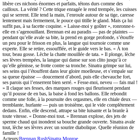
libère ces nichons énormes et parfaits, tétons durs comme des
cailloux. La vérité ? Cette trique enragée le rend trempée, les cuisses
qui se serrent. Elle tend la main, l’enroule autour de sa tige, caresse
lentement mais fermement, le pouce qui titille le gland. Mais ça lui
suffit pas, à sa facette coquine. « Laisse-moi y goûter », ronronne-t-
elle en s’agenouillant. Brennan est au paradis — pas de plaintes —
pendant qu’elle avale sa bite, la prend en gorge profonde, s’étouffe
un peu pour le frisson en plus, la langue qui tournoie comme une
experte. Elle se retire, essoufflée, et le guide vers le bas. « À ton
tour, beau gosse. Lèche la chatte mouillée de tata. » Il plonge, lèche
ses lèvres trempées, la langue qui danse sur son clito jusqu’à ce
qu’elle gémisse, se frotte contre sa tronche. Sinatra grimpe sur lui,
ses seins qui l’étouffent dans leur gloire moelleuse, et s’empale sur
sa queue épaisse — doucement d’abord, puis elle chevauche fort,
ses parois qui l’enserrent bien serré. « Fesse-moi, neveu — fais mal !
» Il claque ses fesses, des marques rouges qui fleurissent pendant
qu’il pousse de en bas, la baise à fond les ballons. Elle rebondit
comme une folle, à la poursuite des orgasmes, elle en chiale deux —
tremblante, hurlante — puis un troisième, qui le vide complètement
dedans. Enfin, elle descend, attrape sa bite luisante et la branle à
toute vitesse. « Donne-moi tout. » Brennan explose, des jets de
sperme chaud qui inondent sa bouche grande ouverte. Sinatra avale
tout, lèche ses lèvres avec un sourire diabolique. Quelle réunion de
famille !
Acteurs
:
Brennan Rush
Sinatra Monroe