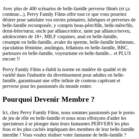
Avec plus de 400 scénarios de belle-famille perverse filmés (et ça
continue...), Pervy Family Films offre tout ce que vous pourriez
désirer pour satisfaire vos envies primaires, lubriques et perverses de
belle-famille recomposée, y compris beau-père/fille, belle-mère/fils,
demi-frère/sœur, oncle par alliance/nièce, tante par alliance/neveu,
adolescentes de 18+, MILF coquines, anal en belle-famille,
creampie en belle-famille, avaler du sperme, belle-famille lesbienne,
ejaculation féminine, anulingus, fellations en belle-famille, BBC,
partouzes en belle-famille, voyeurisme en belle-famille... et PLUS
encore !!
Pervy Family Films a établi la norme en matière de qualité et de
variété dans l'industrie du divertissement pour adultes en belle-
famille, garantissant une offre infinie de contenu captivant et
perverse pour les passionnés du monde entier.
Pourquoi Devenir Membre ?
Ici, chez Pervy Family Films, nous sommes passionnés par le porno
de jeu de rôle en belle-famille et nous nous efforçons d'aider les
spectateurs à se plonger dans leurs fantasmes PERVERS les plus
fous et les plus cachés impliquant des membres de leur belle-famille
interdite ! Vous voulez réaliser votre fantasme de belle-famille ?