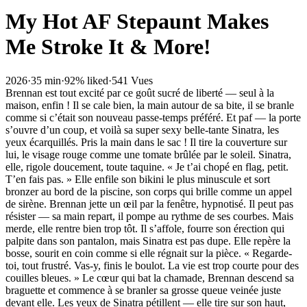
My Hot AF Stepaunt Makes
Me Stroke It & More!
2026
·
35 min
·
92% liked
·
541 Vues
Brennan est tout excité par ce goût sucré de liberté — seul à la
maison, enfin ! Il se cale bien, la main autour de sa bite, il se branle
comme si c’était son nouveau passe-temps préféré. Et paf — la porte
s’ouvre d’un coup, et voilà sa super sexy belle-tante Sinatra, les
yeux écarquillés. Pris la main dans le sac ! Il tire la couverture sur
lui, le visage rouge comme une tomate brûlée par le soleil. Sinatra,
elle, rigole doucement, toute taquine. « Je t’ai chopé en flag, petit.
T’en fais pas. » Elle enfile son bikini le plus minuscule et sort
bronzer au bord de la piscine, son corps qui brille comme un appel
de sirène. Brennan jette un œil par la fenêtre, hypnotisé. Il peut pas
résister — sa main repart, il pompe au rythme de ses courbes. Mais
merde, elle rentre bien trop tôt. Il s’affole, fourre son érection qui
palpite dans son pantalon, mais Sinatra est pas dupe. Elle repère la
bosse, sourit en coin comme si elle régnait sur la pièce. « Regarde-
toi, tout frustré. Vas-y, finis le boulot. La vie est trop courte pour des
couilles bleues. » Le cœur qui bat la chamade, Brennan descend sa
braguette et commence à se branler sa grosse queue veinée juste
devant elle. Les yeux de Sinatra pétillent — elle tire sur son haut,