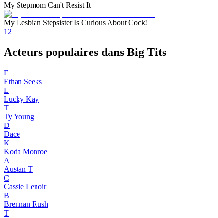
My Stepmom Can't Resist It
My Lesbian Stepsister Is Curious About Cock!
1
2
Acteurs populaires dans Big Tits
E
Ethan Seeks
L
Lucky Kay
T
Ty Young
D
Dace
K
Koda Monroe
A
Austan T
C
Cassie Lenoir
B
Brennan Rush
T