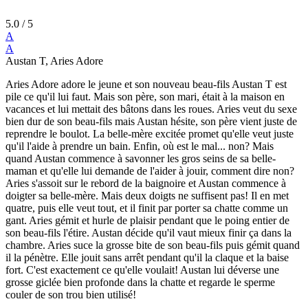
5.0
/ 5
A
A
Austan T, Aries Adore
Aries Adore adore le jeune et son nouveau beau-fils Austan T est
pile ce qu'il lui faut. Mais son père, son mari, était à la maison en
vacances et lui mettait des bâtons dans les roues. Aries veut du sexe
bien dur de son beau-fils mais Austan hésite, son père vient juste de
reprendre le boulot. La belle-mère excitée promet qu'elle veut juste
qu'il l'aide à prendre un bain. Enfin, où est le mal... non? Mais
quand Austan commence à savonner les gros seins de sa belle-
maman et qu'elle lui demande de l'aider à jouir, comment dire non?
Aries s'assoit sur le rebord de la baignoire et Austan commence à
doigter sa belle-mère. Mais deux doigts ne suffisent pas! Il en met
quatre, puis elle veut tout, et il finit par porter sa chatte comme un
gant. Aries gémit et hurle de plaisir pendant que le poing entier de
son beau-fils l'étire. Austan décide qu'il vaut mieux finir ça dans la
chambre. Aries suce la grosse bite de son beau-fils puis gémit quand
il la pénètre. Elle jouit sans arrêt pendant qu'il la claque et la baise
fort. C'est exactement ce qu'elle voulait! Austan lui déverse une
grosse giclée bien profonde dans la chatte et regarde le sperme
couler de son trou bien utilisé!