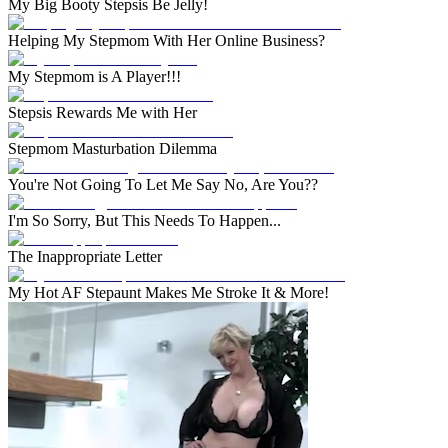
My Big Booty Stepsis Be Jelly!
Helping My Stepmom With Her Online Business?
My Stepmom is A Player!!!
Stepsis Rewards Me with Her
Stepmom Masturbation Dilemma
You're Not Going To Let Me Say No, Are You??
I'm So Sorry, But This Needs To Happen...
The Inappropriate Letter
My Hot AF Stepaunt Makes Me Stroke It & More!