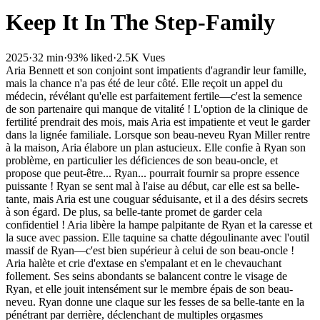
Keep It In The Step-Family
2025
·
32 min
·
93% liked
·
2.5K Vues
Aria Bennett et son conjoint sont impatients d'agrandir leur famille,
mais la chance n'a pas été de leur côté. Elle reçoit un appel du
médecin, révélant qu'elle est parfaitement fertile—c'est la semence
de son partenaire qui manque de vitalité ! L'option de la clinique de
fertilité prendrait des mois, mais Aria est impatiente et veut le garder
dans la lignée familiale. Lorsque son beau-neveu Ryan Miller rentre
à la maison, Aria élabore un plan astucieux. Elle confie à Ryan son
problème, en particulier les déficiences de son beau-oncle, et
propose que peut-être... Ryan... pourrait fournir sa propre essence
puissante ! Ryan se sent mal à l'aise au début, car elle est sa belle-
tante, mais Aria est une couguar séduisante, et il a des désirs secrets
à son égard. De plus, sa belle-tante promet de garder cela
confidentiel ! Aria libère la hampe palpitante de Ryan et la caresse et
la suce avec passion. Elle taquine sa chatte dégoulinante avec l'outil
massif de Ryan—c'est bien supérieur à celui de son beau-oncle !
Aria halète et crie d'extase en s'empalant et en le chevauchant
follement. Ses seins abondants se balancent contre le visage de
Ryan, et elle jouit intensément sur le membre épais de son beau-
neveu. Ryan donne une claque sur les fesses de sa belle-tante en la
pénétrant par derrière, déclenchant de multiples orgasmes