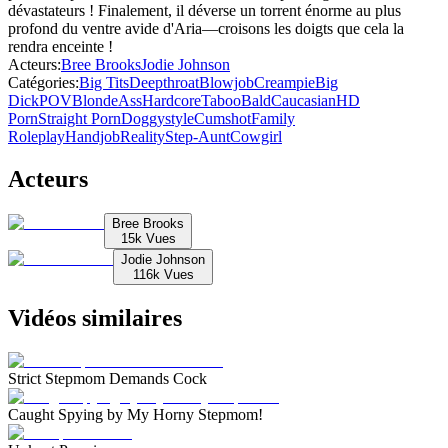
dévastateurs ! Finalement, il déverse un torrent énorme au plus
profond du ventre avide d'Aria—croisons les doigts que cela la
rendra enceinte !
Acteurs
:
Bree Brooks
Jodie Johnson
Catégories
:
Big Tits
Deepthroat
Blowjob
Creampie
Big
Dick
POV
Blonde
Ass
Hardcore
Taboo
Bald
Caucasian
HD
Porn
Straight Porn
Doggystyle
Cumshot
Family
Roleplay
Handjob
Reality
Step-Aunt
Cowgirl
Acteurs
Bree Brooks
15k
Vues
Jodie Johnson
116k
Vues
Vidéos similaires
Strict Stepmom Demands Cock
Caught Spying by My Horny Stepmom!