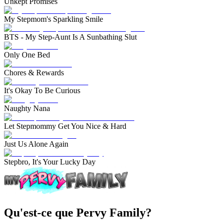
Unkept Promises
My Stepmom's Sparkling Smile
BTS - My Step-Aunt Is A Sunbathing Slut
Only One Bed
Chores & Rewards
It's Okay To Be Curious
Naughty Nana
Let Stepmommy Get You Nice & Hard
Just Us Alone Again
Stepbro, It's Your Lucky Day
Qu'est-ce que Pervy Family?