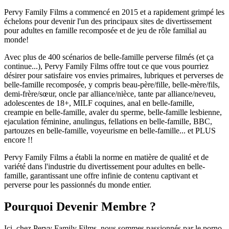
Pervy Family Films a commencé en 2015 et a rapidement grimpé les
échelons pour devenir l'un des principaux sites de divertissement
pour adultes en famille recomposée et de jeu de rôle familial au
monde!
Avec plus de 400 scénarios de belle-famille perverse filmés (et ça
continue...), Pervy Family Films offre tout ce que vous pourriez
désirer pour satisfaire vos envies primaires, lubriques et perverses de
belle-famille recomposée, y compris beau-père/fille, belle-mère/fils,
demi-frère/sœur, oncle par alliance/nièce, tante par alliance/neveu,
adolescentes de 18+, MILF coquines, anal en belle-famille,
creampie en belle-famille, avaler du sperme, belle-famille lesbienne,
ejaculation féminine, anulingus, fellations en belle-famille, BBC,
partouzes en belle-famille, voyeurisme en belle-famille... et PLUS
encore !!
Pervy Family Films a établi la norme en matière de qualité et de
variété dans l'industrie du divertissement pour adultes en belle-
famille, garantissant une offre infinie de contenu captivant et
perverse pour les passionnés du monde entier.
Pourquoi Devenir Membre ?
Ici, chez Pervy Family Films, nous sommes passionnés par le porno