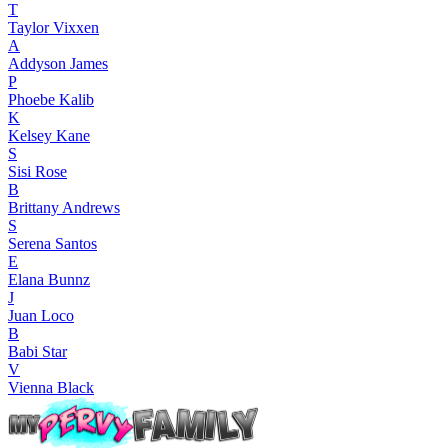
T
Taylor Vixxen
A
Addyson James
P
Phoebe Kalib
K
Kelsey Kane
S
Sisi Rose
B
Brittany Andrews
S
Serena Santos
E
Elana Bunnz
J
Juan Loco
B
Babi Star
V
Vienna Black