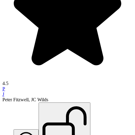
4.5
P
J
Peter Fitzwell, JC Wilds