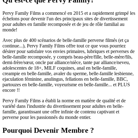
Qu'est-ce que Pervy Family?
Pervy Family Films a commencé en 2015 et a rapidement grimpé les
échelons pour devenir l'un des principaux sites de divertissement
pour adultes en famille recomposée et de jeu de rôle familial au
monde!
Avec plus de 400 scénarios de belle-famille perverse filmés (et ça
continue...), Pervy Family Films offre tout ce que vous pourriez
désirer pour satisfaire vos envies primaires, lubriques et perverses de
belle-famille recomposée, y compris beau-père/fille, belle-mère/fils,
demi-frère/sœur, oncle par alliance/nièce, tante par alliance/neveu,
adolescentes de 18+, MILF coquines, anal en belle-famille,
creampie en belle-famille, avaler du sperme, belle-famille lesbienne,
ejaculation féminine, anulingus, fellations en belle-famille, BBC,
partouzes en belle-famille, voyeurisme en belle-famille... et PLUS
encore !!
Pervy Family Films a établi la norme en matière de qualité et de
variété dans l'industrie du divertissement pour adultes en belle-
famille, garantissant une offre infinie de contenu captivant et
perverse pour les passionnés du monde entier.
Pourquoi Devenir Membre ?