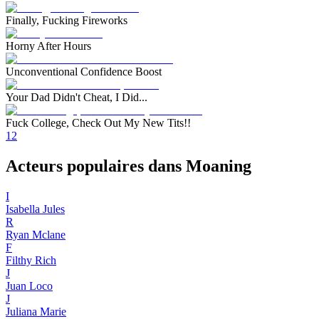
Finally, Fucking Fireworks
Horny After Hours
Unconventional Confidence Boost
Your Dad Didn't Cheat, I Did...
Fuck College, Check Out My New Tits!!
1
2
Acteurs populaires dans Moaning
I
Isabella Jules
R
Ryan Mclane
F
Filthy Rich
J
Juan Loco
J
Juliana Marie