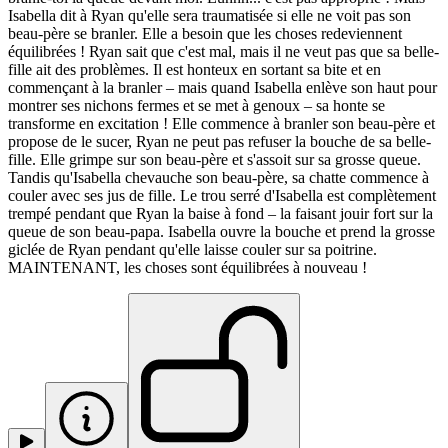
Isabella dit à Ryan qu'elle sera traumatisée si elle ne voit pas son
beau-père se branler. Elle a besoin que les choses redeviennent
équilibrées ! Ryan sait que c'est mal, mais il ne veut pas que sa belle-
fille ait des problèmes. Il est honteux en sortant sa bite et en
commençant à la branler – mais quand Isabella enlève son haut pour
montrer ses nichons fermes et se met à genoux – sa honte se
transforme en excitation ! Elle commence à branler son beau-père et
propose de le sucer, Ryan ne peut pas refuser la bouche de sa belle-
fille. Elle grimpe sur son beau-père et s'assoit sur sa grosse queue.
Tandis qu'Isabella chevauche son beau-père, sa chatte commence à
couler avec ses jus de fille. Le trou serré d'Isabella est complètement
trempé pendant que Ryan la baise à fond – la faisant jouir fort sur la
queue de son beau-papa. Isabella ouvre la bouche et prend la grosse
giclée de Ryan pendant qu'elle laisse couler sur sa poitrine.
MAINTENANT, les choses sont équilibrées à nouveau !