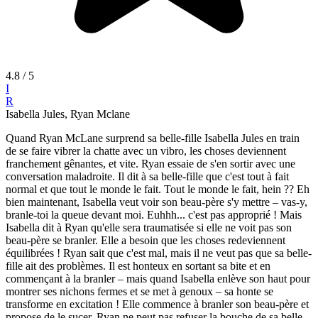
4.8
/ 5
I
R
Isabella Jules, Ryan Mclane
Quand Ryan McLane surprend sa belle-fille Isabella Jules en train
de se faire vibrer la chatte avec un vibro, les choses deviennent
franchement gênantes, et vite. Ryan essaie de s'en sortir avec une
conversation maladroite. Il dit à sa belle-fille que c'est tout à fait
normal et que tout le monde le fait. Tout le monde le fait, hein ?? Eh
bien maintenant, Isabella veut voir son beau-père s'y mettre – vas-y,
branle-toi la queue devant moi. Euhhh... c'est pas approprié ! Mais
Isabella dit à Ryan qu'elle sera traumatisée si elle ne voit pas son
beau-père se branler. Elle a besoin que les choses redeviennent
équilibrées ! Ryan sait que c'est mal, mais il ne veut pas que sa belle-
fille ait des problèmes. Il est honteux en sortant sa bite et en
commençant à la branler – mais quand Isabella enlève son haut pour
montrer ses nichons fermes et se met à genoux – sa honte se
transforme en excitation ! Elle commence à branler son beau-père et
propose de le sucer, Ryan ne peut pas refuser la bouche de sa belle-