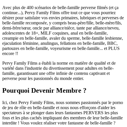
Avec plus de 400 scénarios de belle-famille perverse filmés (et ça
continue...), Pervy Family Films offre tout ce que vous pourriez
désirer pour satisfaire vos envies primaires, lubriques et perverses de
belle-famille recomposée, y compris beau-père/fille, belle-mère/fils,
demi-frère/sœur, oncle par alliance/nièce, tante par alliance/neveu,
adolescentes de 18+, MILF coquines, anal en belle-famille,
creampie en belle-famille, avaler du sperme, belle-famille lesbienne,
ejaculation féminine, anulingus, fellations en belle-famille, BBC,
partouzes en belle-famille, voyeurisme en belle-famille... et PLUS
encore !!
Pervy Family Films a établi la norme en matière de qualité et de
variété dans l'industrie du divertissement pour adultes en belle-
famille, garantissant une offre infinie de contenu captivant et
perverse pour les passionnés du monde entier.
Pourquoi Devenir Membre ?
Ici, chez Pervy Family Films, nous sommes passionnés par le porno
de jeu de rôle en belle-famille et nous nous efforçons d'aider les
spectateurs à se plonger dans leurs fantasmes PERVERS les plus
fous et les plus cachés impliquant des membres de leur belle-famille
interdite ! Vous voulez réaliser votre fantasme de belle-famille ?