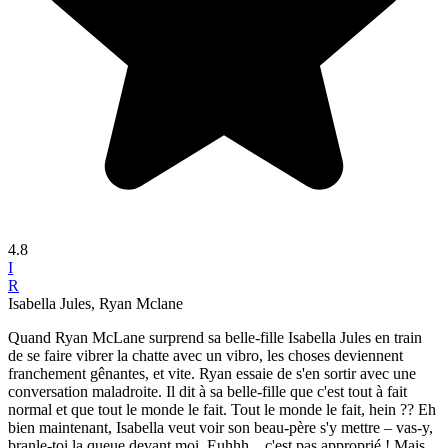
4.8
I
R
Isabella Jules, Ryan Mclane
Quand Ryan McLane surprend sa belle-fille Isabella Jules en train
de se faire vibrer la chatte avec un vibro, les choses deviennent
franchement gênantes, et vite. Ryan essaie de s'en sortir avec une
conversation maladroite. Il dit à sa belle-fille que c'est tout à fait
normal et que tout le monde le fait. Tout le monde le fait, hein ?? Eh
bien maintenant, Isabella veut voir son beau-père s'y mettre – vas-y,
branle-toi la queue devant moi. Euhhh... c'est pas approprié ! Mais