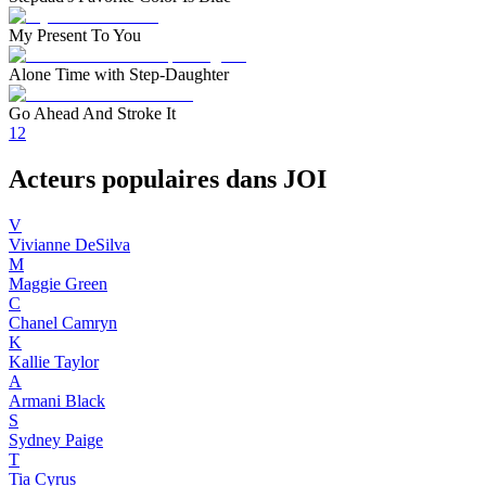
My Present To You
Alone Time with Step-Daughter
Go Ahead And Stroke It
1
2
Acteurs populaires dans JOI
V
Vivianne DeSilva
M
Maggie Green
C
Chanel Camryn
K
Kallie Taylor
A
Armani Black
S
Sydney Paige
T
Tia Cyrus