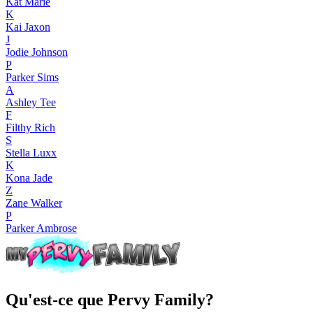
Kat Marie
K
Kai Jaxon
J
Jodie Johnson
P
Parker Sims
A
Ashley Tee
F
Filthy Rich
S
Stella Luxx
K
Kona Jade
Z
Zane Walker
P
Parker Ambrose
Qu'est-ce que Pervy Family?