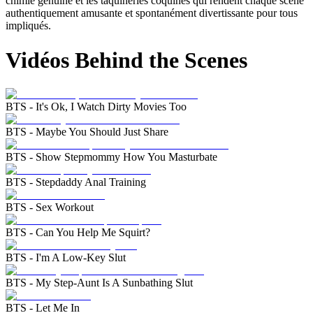
chimie genuine et les taquineries coquines qui rendent chaque scène
authentiquement amusante et spontanément divertissante pour tous
impliqués.
Vidéos Behind the Scenes
BTS - It's Ok, I Watch Dirty Movies Too
BTS - Maybe You Should Just Share
BTS - Show Stepmommy How You Masturbate
BTS - Stepdaddy Anal Training
BTS - Sex Workout
BTS - Can You Help Me Squirt?
BTS - I'm A Low-Key Slut
BTS - My Step-Aunt Is A Sunbathing Slut
BTS - Let Me In