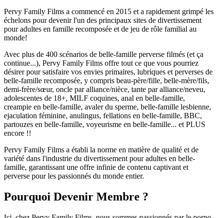
Pervy Family Films a commencé en 2015 et a rapidement grimpé les
échelons pour devenir l'un des principaux sites de divertissement
pour adultes en famille recomposée et de jeu de rôle familial au
monde!
Avec plus de 400 scénarios de belle-famille perverse filmés (et ça
continue...), Pervy Family Films offre tout ce que vous pourriez
désirer pour satisfaire vos envies primaires, lubriques et perverses de
belle-famille recomposée, y compris beau-père/fille, belle-mère/fils,
demi-frère/sœur, oncle par alliance/nièce, tante par alliance/neveu,
adolescentes de 18+, MILF coquines, anal en belle-famille,
creampie en belle-famille, avaler du sperme, belle-famille lesbienne,
ejaculation féminine, anulingus, fellations en belle-famille, BBC,
partouzes en belle-famille, voyeurisme en belle-famille... et PLUS
encore !!
Pervy Family Films a établi la norme en matière de qualité et de
variété dans l'industrie du divertissement pour adultes en belle-
famille, garantissant une offre infinie de contenu captivant et
perverse pour les passionnés du monde entier.
Pourquoi Devenir Membre ?
Ici, chez Pervy Family Films, nous sommes passionnés par le porno