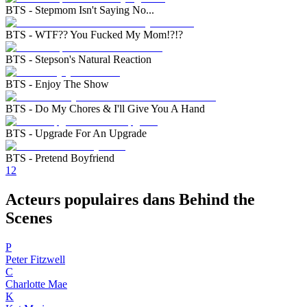
BTS - Stepmom Isn't Saying No...
BTS - WTF?? You Fucked My Mom!?!?
BTS - Stepson's Natural Reaction
BTS - Enjoy The Show
BTS - Do My Chores & I'll Give You A Hand
BTS - Upgrade For An Upgrade
BTS - Pretend Boyfriend
1
2
Acteurs populaires dans Behind the
Scenes
P
Peter Fitzwell
C
Charlotte Mae
K